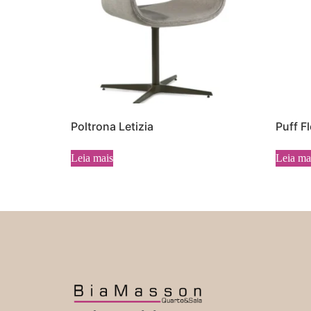
Poltrona Letizia
Puff F
Leia mais
Leia ma