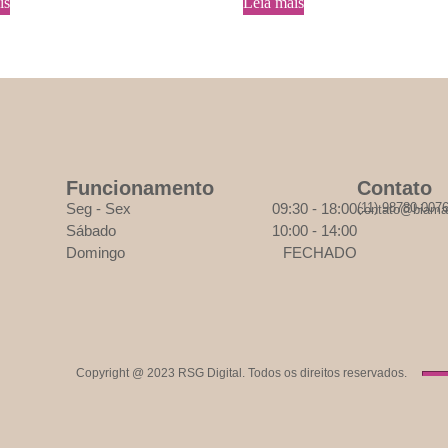
is
Leia mais
Funcionamento
Contato
Seg - Sex
09:30 - 18:00
(11) 98780-007
contato@biama
Sábado
10:00 - 14:00
Domingo
FECHADO
Copyright @ 2023
RSG Digital
. Todos os direitos reservados.