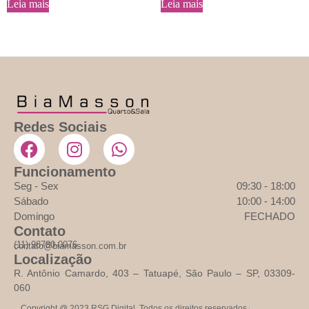
Leia mais
Leia mais
Redes Sociais
Funcionamento
Seg - Sex
09:30 - 18:00
Sábado
10:00 - 14:00
Domingo
FECHADO
Contato
(11) 98780-0076
contato@biamasson.com.br
Localização
R. Antônio Camardo, 403 – Tatuapé, São Paulo – SP, 03309-
060
Copyright @ 2023
RSG Digital
. Todos os direitos reservados.