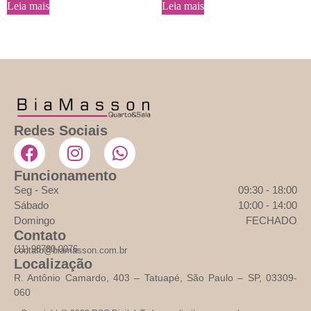
Leia mais
Leia mais
Redes Sociais
Funcionamento
Seg - Sex
09:30 - 18:00
Sábado
10:00 - 14:00
Domingo
FECHADO
Contato
(11) 98780-0076
contato@biamasson.com.br
Localização
R. Antônio Camardo, 403 – Tatuapé, São Paulo – SP, 03309-
060